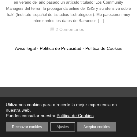
en verano del año pasado un artículo titulado ‘Los Community
Managers del terror: la propaganda online del ISIS y su ofensiva sobre
Irak‘ (Instituto Español de Estudios Estratégicos). Me parecieron muy
interesantes los datos de Barrancos […]
2 Comentarios
chat_bubble
Aviso legal
·
Política de Privacidad
·
Política de Cookies
Utilizamos cookies para ofrecerte la mejor experiencia en
nuestra web.
Puedes consultar nuestra
Política de Cookies
.
Rechazar cookies
Ajustes
Aceptar cookies