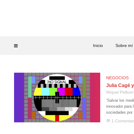
Inicio
Sobre mí
NEGOCIOS
Julia Cagé y
Miquel Pellicer
‘Salvar los med
innovador para l
sociedades por
1 Comentar
chat_bubble