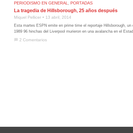
PERIODISMO EN GENERAL
,
PORTADAS
La tragedia de Hillsborough, 25 años después
Miquel Pellicer
13 abril, 2014
Esta martes ESPN emite en prime time el reportaje Hillsborough, un 
1989 96 hinchas del Liverpool murieron en una avalancha en el Esta
2 Comentarios
chat_bubble