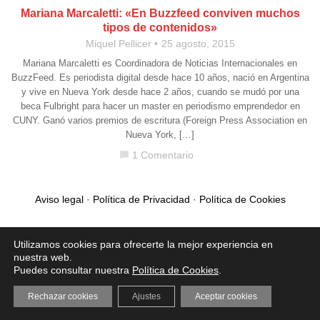
Mariana Marcaletti: «En Buzzfeed conviven muchos
tipos de contenidos»
Miquel Pellicer
25 agosto, 2015
Mariana Marcaletti es Coordinadora de Noticias Internacionales en
BuzzFeed. Es periodista digital desde hace 10 años, nació en Argentina
y vive en Nueva York desde hace 2 años, cuando se mudó por una
beca Fulbright para hacer un master en periodismo emprendedor en
CUNY. Ganó varios premios de escritura (Foreign Press Association en
Nueva York, […]
1 Comentario
chat_bubble
Aviso legal
·
Política de Privacidad
·
Política de Cookies
Utilizamos cookies para ofrecerte la mejor experiencia en
nuestra web.
Puedes consultar nuestra
Política de Cookies
.
Rechazar cookies
Ajustes
Aceptar cookies