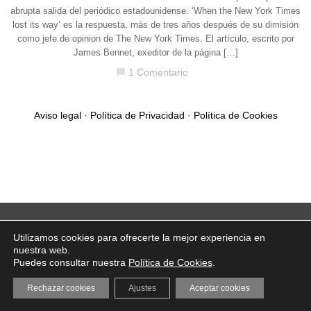
abrupta salida del periódico estadounidense. ‘When the New York Times
lost its way‘ es la respuesta, más de tres años después de su dimisión
como jefe de opinion de The New York Times. El artículo, escrito por
James Bennet, exeditor de la página […]
1 Comentario
chat_bubble
Aviso legal
·
Política de Privacidad
·
Política de Cookies
Utilizamos cookies para ofrecerte la mejor experiencia en
nuestra web.
Puedes consultar nuestra
Política de Cookies
.
Rechazar cookies
Ajustes
Aceptar cookies