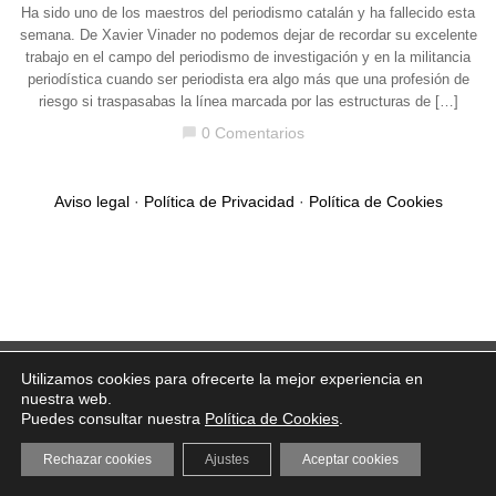
Ha sido uno de los maestros del periodismo catalán y ha fallecido esta
semana. De Xavier Vinader no podemos dejar de recordar su excelente
trabajo en el campo del periodismo de investigación y en la militancia
periodística cuando ser periodista era algo más que una profesión de
riesgo si traspasabas la línea marcada por las estructuras de […]
0 Comentarios
chat_bubble
Aviso legal
·
Política de Privacidad
·
Política de Cookies
Utilizamos cookies para ofrecerte la mejor experiencia en
nuestra web.
Puedes consultar nuestra
Política de Cookies
.
Rechazar cookies
Ajustes
Aceptar cookies