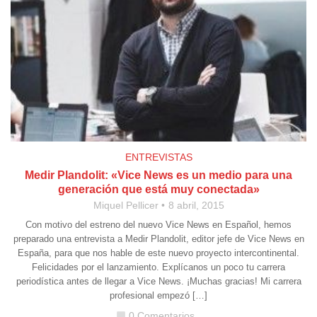
ENTREVISTAS
Medir Plandolit: «Vice News es un medio para una
generación que está muy conectada»
Miquel Pellicer
8 abril, 2015
Con motivo del estreno del nuevo Vice News en Español, hemos
preparado una entrevista a Medir Plandolit, editor jefe de Vice News en
España, para que nos hable de este nuevo proyecto intercontinental.
Felicidades por el lanzamiento. Explícanos un poco tu carrera
periodística antes de llegar a Vice News. ¡Muchas gracias! Mi carrera
profesional empezó […]
0 Comentarios
chat_bubble