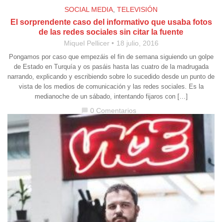
SOCIAL MEDIA
,
TELEVISIÓN
El sorprendente caso del informativo que usaba fotos
de las redes sociales sin citar la fuente
Miquel Pellicer
18 julio, 2016
Pongamos por caso que empezáis el fin de semana siguiendo un golpe
de Estado en Turquía y os pasáis hasta las cuatro de la madrugada
narrando, explicando y escribiendo sobre lo sucedido desde un punto de
vista de los medios de comunicación y las redes sociales. Es la
medianoche de un sábado, intentando fijaros con […]
0 Comentarios
chat_bubble