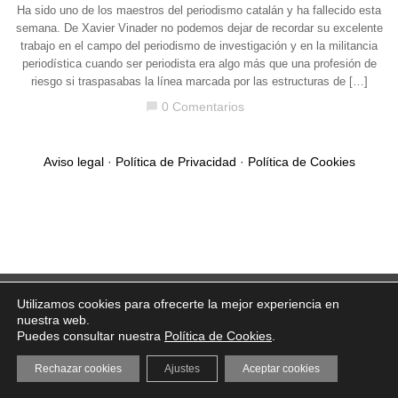
Ha sido uno de los maestros del periodismo catalán y ha fallecido esta
semana. De Xavier Vinader no podemos dejar de recordar su excelente
trabajo en el campo del periodismo de investigación y en la militancia
periodística cuando ser periodista era algo más que una profesión de
riesgo si traspasabas la línea marcada por las estructuras de […]
0 Comentarios
chat_bubble
Aviso legal
·
Política de Privacidad
·
Política de Cookies
Utilizamos cookies para ofrecerte la mejor experiencia en
nuestra web.
Puedes consultar nuestra
Política de Cookies
.
Rechazar cookies
Ajustes
Aceptar cookies