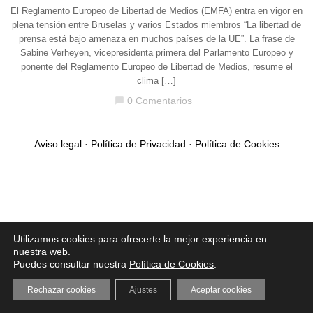
El Reglamento Europeo de Libertad de Medios (EMFA) entra en vigor en
plena tensión entre Bruselas y varios Estados miembros “La libertad de
prensa está bajo amenaza en muchos países de la UE”. La frase de
Sabine Verheyen, vicepresidenta primera del Parlamento Europeo y
ponente del Reglamento Europeo de Libertad de Medios, resume el
clima […]
0 Comentarios
chat_bubble
Aviso legal
·
Política de Privacidad
·
Política de Cookies
Utilizamos cookies para ofrecerte la mejor experiencia en
nuestra web.
Puedes consultar nuestra
Política de Cookies
.
Rechazar cookies
Ajustes
Aceptar cookies