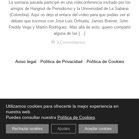
La semana pasada participé en una videconferencia invitado por los
amigos de Hangout de Periodismo y la Universidad de La Sabana
(Colombia). Aquí os dejo el enlace del vídeo para que podáis ver el
debate que tuvimos con José Luis Orihuela, James Breiner, John
Freddy Vega y Martín Rodríguez. Más allá de esto, quiero compartir
alguna de las […]
3 Comentarios
chat_bubble
Aviso legal
·
Política de Privacidad
·
Política de Cookies
Utilizamos cookies para ofrecerte la mejor experiencia en
nuestra web.
Puedes consultar nuestra
Política de Cookies
.
Rechazar cookies
Ajustes
Aceptar cookies