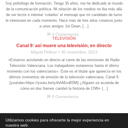
Soy politólogo de formación. Tengo 35 años, me he dedicado al mundo
de la comunicación política. Mi relación de los medios no iba más allá
de ser lector e intentar ‘colarles’ el mensaje que mi candidato de turno
le interesara en cada momento. Hace más de tres años creamos junto
a unos amigos Jot Down, […]
4 Comentarios
chat_bubble
TELEVISIÓN
Canal 9: así muere una televisión, en directo
Miquel Pellicer
30 noviembre, 2013
«Estamos asistiendo en directo al cierre de las emisiones de Radio
Televisión Valenciana. Los trabajadores estaremos hasta el último
momento con los valencianos». Este es el titular que aparecía en los
últimos momentos de emisión de la televisión valenciana, Canal 9.
[youtube=https://youtu.be/q-thAMznBDM] ¿Alguien se acuerda de
cómo en dos frames cambió la historia de CNN+ […]
0 Comentarios
chat_bubble
Aviso legal
·
Política de Privacidad
·
Política de Cookies
Utilizamos cookies para ofrecerte la mejor experiencia en
nuestra web.