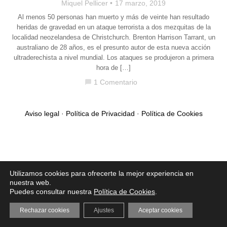
Miquel Pellicer
17 marzo, 2019
Al menos 50 personas han muerto y más de veinte han resultado
heridas de gravedad en un ataque terrorista a dos mezquitas de la
localidad neozelandesa de Christchurch. Brenton Harrison Tarrant, un
australiano de 28 años, es el presunto autor de esta nueva acción
ultraderechista a nivel mundial. Los ataques se produjeron a primera
hora de […]
1 Comentario
chat_bubble
Aviso legal
·
Política de Privacidad
·
Política de Cookies
Utilizamos cookies para ofrecerte la mejor experiencia en
nuestra web.
Puedes consultar nuestra
Política de Cookies
.
Rechazar cookies
Ajustes
Aceptar cookies