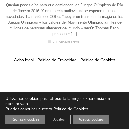
Quedan pocos días para que comiencen los Juegos Olímpicos de Río
de Janeiro 2016. Y en materia audiovisual se esperan muchas
novedades. La misión del COI es “apoyar en transmitir la magia de los
Juegos Olímpicos y los valores del Movimiento Olímpico a miles de
millones de personas alrededor del mundo.» según Thomas Bach,
presidente […]
2 Comentarios
chat_bubble
Aviso legal
·
Política de Privacidad
·
Política de Cookies
Utilizamos cookies para ofrecerte la mejor experiencia en
nuestra web.
Puedes consultar nuestra
Política de Cookies
.
Rechazar cookies
Ajustes
Aceptar cookies