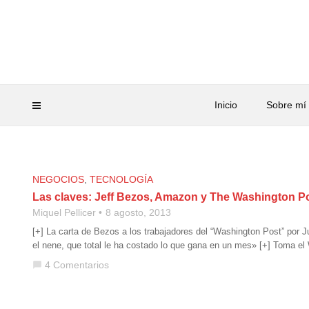
Inicio
Sobre mí
NEGOCIOS
,
TECNOLOGÍA
Las claves: Jeff Bezos, Amazon y The Washington P
Miquel Pellicer
8 agosto, 2013
[+] La carta de Bezos a los trabajadores del “Washington Post” por J
el nene, que total le ha costado lo que gana en un mes» [+] Toma el
4 Comentarios
chat_bubble