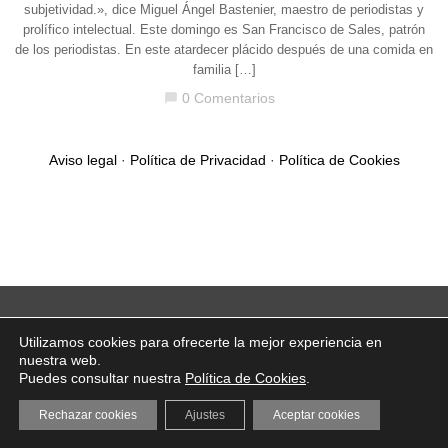
subjetividad.», dice Miguel Ángel Bastenier, maestro de periodistas y
prolífico intelectual. Este domingo es San Francisco de Sales, patrón
de los periodistas. En este atardecer plácido después de una comida en
familia […]
0 Comentarios
chat_bubble
Aviso legal
·
Política de Privacidad
·
Política de Cookies
Utilizamos cookies para ofrecerte la mejor experiencia en
nuestra web.
Puedes consultar nuestra
Política de Cookies
.
Rechazar cookies
Ajustes
Aceptar cookies