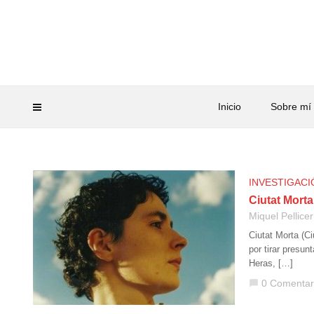
Inicio
Sobre mí
INVESTIGACI
Ciutat Mort
Miquel Pellicer
Ciutat Morta (C
por tirar presun
Heras, […]
0 Comentar
chat_bubble