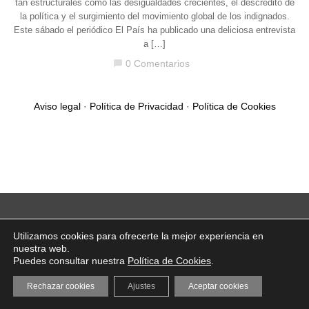
tan estructurales como las desigualdades crecientes, el descrédito de
la política y el surgimiento del movimiento global de los indignados.
Este sábado el periódico El País ha publicado una deliciosa entrevista
a […]
0 Comentarios
chat_bubble
Aviso legal
·
Política de Privacidad
·
Política de Cookies
Utilizamos cookies para ofrecerte la mejor experiencia en
nuestra web.
Puedes consultar nuestra
Política de Cookies
.
Rechazar cookies
Ajustes
Aceptar cookies