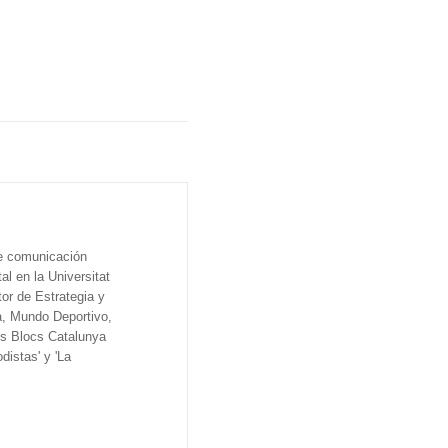
de comunicación
al en la Universitat
tor de Estrategia y
a, Mundo Deportivo,
os Blocs Catalunya
distas' y 'La