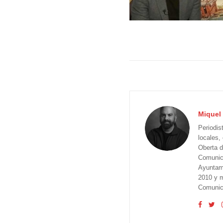
Miquel 
Periodis
locales,
Oberta d
Comunica
Ayuntam
2010 y m
Comunica