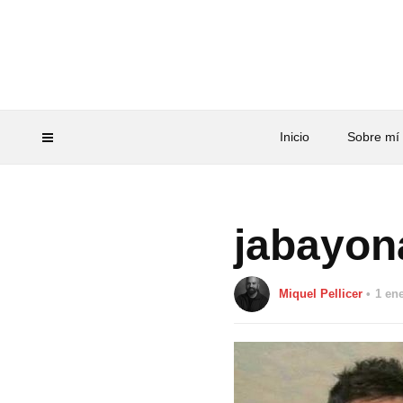
Inicio
Sobre mí
jabayon
Miquel Pellicer
1 en