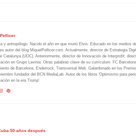
Pellicer
ta y antropólogo. Nacido el año en que murió Elvis. Educado en los medios 
 es autor del blog MiquelPellicer.com. Actualmente, director de Estrategia Digit
e Catalunya (UOC). Anteriormente, director de Innovación de Interprofit; direc
ción en Grupo Lavinia. Otras palabras clave de su currículum: FC Barcelon
iento de Barcelona, Enderrock, Transversal Web. Galardonado en los Premi
iembro fundador del BCN MediaLab. Autor de los libros 'Optimismo para perio
ción en la era Trump'.
e Cuba 50 años después