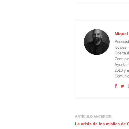
Miquel 
Periodis
locales,
Oberta d
Comunica
Ayuntam
2010 y m
Comunica
ARTÍCULO ANTERIOR
La crisis de los misiles d