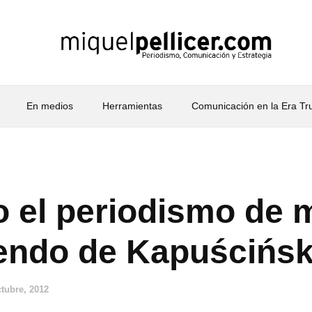
En medios
Herramientas
Comunicación en la Era T
o el periodismo de 
endo de Kapuścińsk
ctubre, 2012