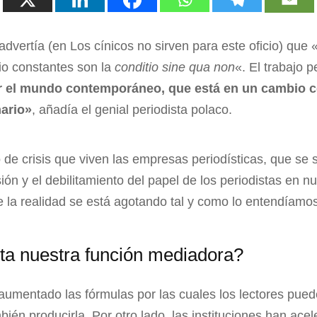
advertía (en Los cínicos no sirven para este oficio) que 
dio constantes son la
conditio sine qua non
«. El trabajo p
ir el mundo contemporáneo, que está en un cambio c
nario»
, añadía el genial periodista polaco.
e crisis que viven las empresas periodísticas, que se s
sión y el debilitamiento del papel de los periodistas en n
 la realidad se está agotando tal y como lo entendíamo
ta nuestra función mediadora?
umentado las fórmulas por las cuales los lectores pued
bién producirla. Por otro lado, las instituciones han ace