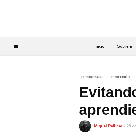
Inicio
Sobre mí
PERSONAJES
PROFESIÓN
Evitand
aprendi
Miquel Pellicer
28 o