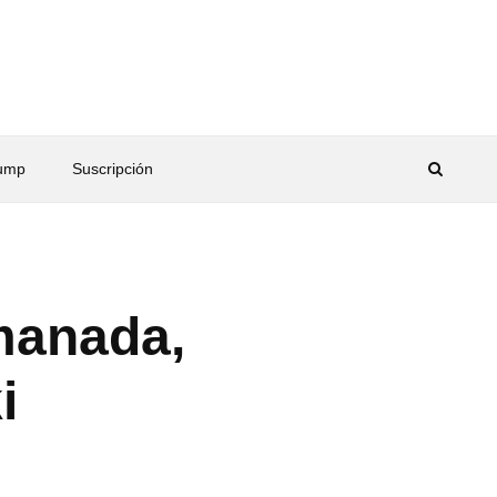
rump
Suscripción
manada,
i