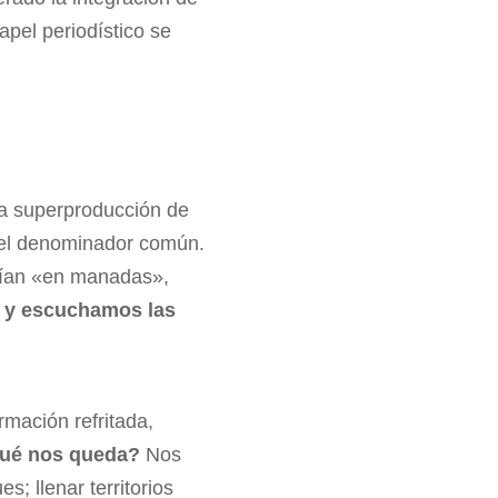
apel periodístico se
la superproducción de
s el denominador común.
vían «en manadas»,
s y escuchamos las
rmación refritada,
ué nos queda?
Nos
; llenar territorios