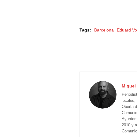
Tags:
Barcelona
Eduard Vo
Miquel 
Periodis
locales,
Oberta d
Comunica
Ayuntam
2010 y m
Comunica