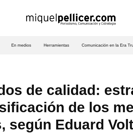
En medios
Herramientas
Comunicación en la Era T
os de calidad: estr
sificación de los m
s, según Eduard Vol