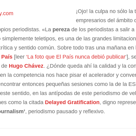
¡Ojo! la culpa no sólo la 
empresarios del ámbito 
opios periodistas. «La
pereza
de los periodistas a salir a
 simplemente teletipos, es una de las grandes limitacio
crítica y sentido común. Sobre todo tras una mañana en 
 País
[leer
‘La foto que El País nunca debió publicar
‘], 
o de
Hugo Chávez
. ¿Dónde queda ahí la calidad y la co
n la competencia nos hace pisar el acelerador y convert
encontrar entonces pequeñas sesiones como la de la E
n este sentido, en las antípodas de este periodismo de ve
nes como la citada
Delayed Gratification
, digno represe
ournalism’
, periodismo pausado y reflexivo.