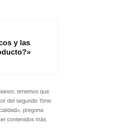
cos y las
roducto?»
nianos; tenemos que
ditor del segundo Time
 calidad», pregona
recer contenidos más