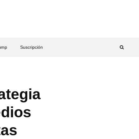
rump
Suscripción
ategia
edios
tas