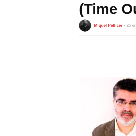
(Time O
Miquel Pellicer
25 e