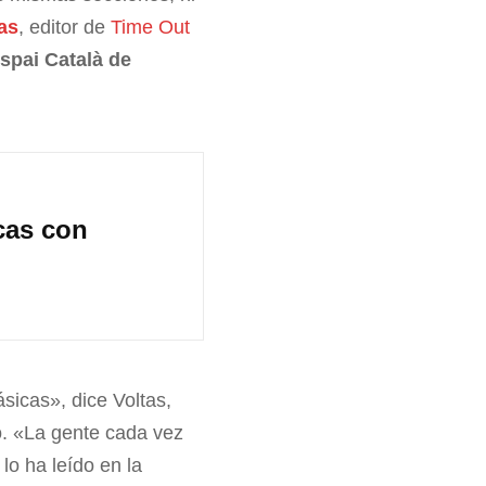
as
, editor de
Time Out
spai Català de
cas con
sicas», dice Voltas,
o. «La gente cada vez
lo ha leído en la