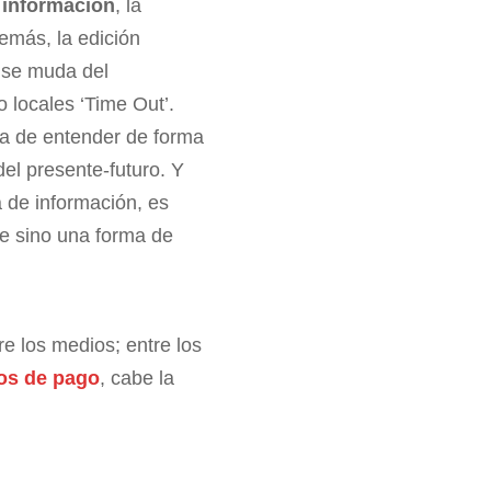
a
información
, la
emás, la edición
y se muda del
o locales ‘Time Out’.
ma de entender de forma
del presente-futuro. Y
 de información, es
te sino una forma de
re los medios; entre los
s de pago
, cabe la