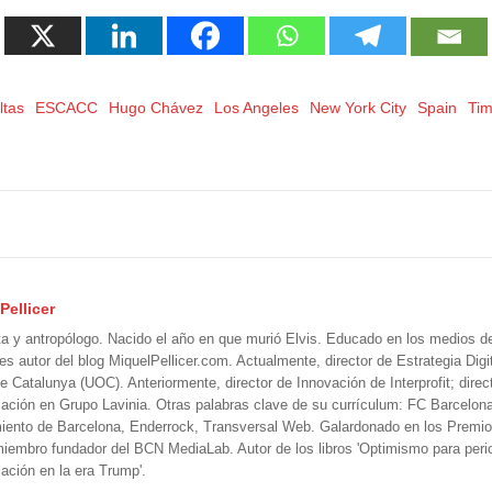
ltas
ESCACC
Hugo Chávez
Los Angeles
New York City
Spain
Tim
Pellicer
ta y antropólogo. Nacido el año en que murió Elvis. Educado en los medios 
 es autor del blog MiquelPellicer.com. Actualmente, director de Estrategia Digit
e Catalunya (UOC). Anteriormente, director de Innovación de Interprofit; direc
ción en Grupo Lavinia. Otras palabras clave de su currículum: FC Barcelon
iento de Barcelona, Enderrock, Transversal Web. Galardonado en los Premi
iembro fundador del BCN MediaLab. Autor de los libros 'Optimismo para perio
ción en la era Trump'.