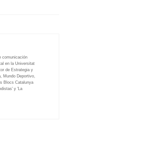
de comunicación
al en la Universitat
tor de Estrategia y
a, Mundo Deportivo,
os Blocs Catalunya
distas' y 'La