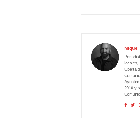
Miquel 
Periodis
locales,
Oberta d
Comunica
Ayuntam
2010 y m
Comunica