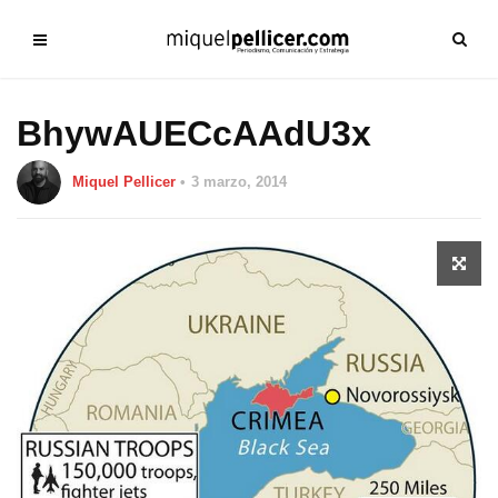
BhywAUECcAAdU3x
Miquel Pellicer
3 marzo, 2014