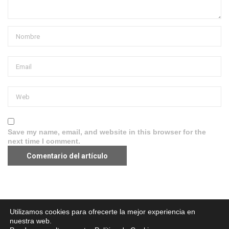
Save my name, email, and website in this browser for the
next time I comment.
Aviso legal
·
Política de Privacidad
·
Política de Cookies
Utilizamos cookies para ofrecerte la mejor experiencia en
nuestra web.