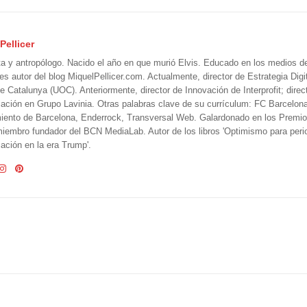
Pellicer
ta y antropólogo. Nacido el año en que murió Elvis. Educado en los medios 
 es autor del blog MiquelPellicer.com. Actualmente, director de Estrategia Digit
e Catalunya (UOC). Anteriormente, director de Innovación de Interprofit; direc
ción en Grupo Lavinia. Otras palabras clave de su currículum: FC Barcelon
iento de Barcelona, Enderrock, Transversal Web. Galardonado en los Premi
iembro fundador del BCN MediaLab. Autor de los libros 'Optimismo para perio
ción en la era Trump'.