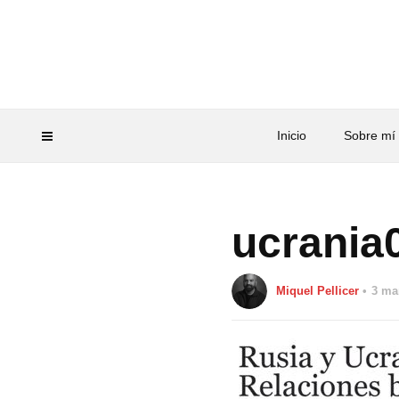
Inicio
Sobre mí
ucrania
Miquel Pellicer
3 ma