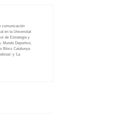
de comunicación
al en la Universitat
tor de Estrategia y
a, Mundo Deportivo,
os Blocs Catalunya
distas' y 'La