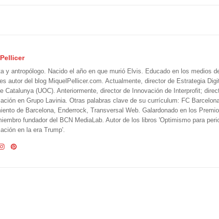
Pellicer
ta y antropólogo. Nacido el año en que murió Elvis. Educado en los medios 
 es autor del blog MiquelPellicer.com. Actualmente, director de Estrategia Digit
e Catalunya (UOC). Anteriormente, director de Innovación de Interprofit; direc
ción en Grupo Lavinia. Otras palabras clave de su currículum: FC Barcelon
iento de Barcelona, Enderrock, Transversal Web. Galardonado en los Premi
iembro fundador del BCN MediaLab. Autor de los libros 'Optimismo para perio
ción en la era Trump'.