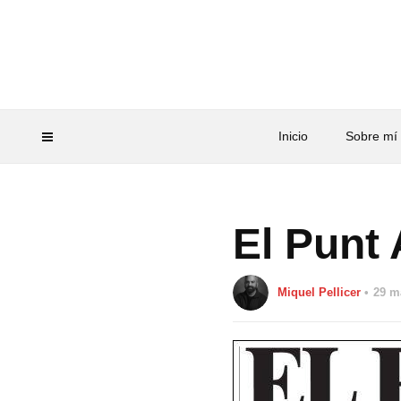
Inicio
Sobre mí
El Punt 
Miquel Pellicer
29 m