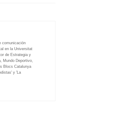
de comunicación
al en la Universitat
tor de Estrategia y
a, Mundo Deportivo,
os Blocs Catalunya
distas' y 'La