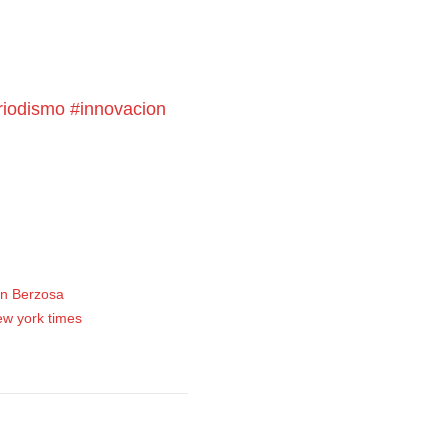
riodismo
#innovacion
an Berzosa
ew york times