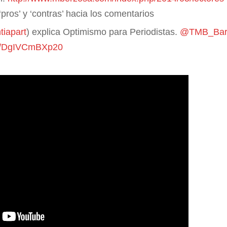
‘pros’ y ‘contras’ hacia los comentarios
iapart
) explica Optimismo para Periodistas.
@TMB_Bar
.be/DgIVCmBXp20