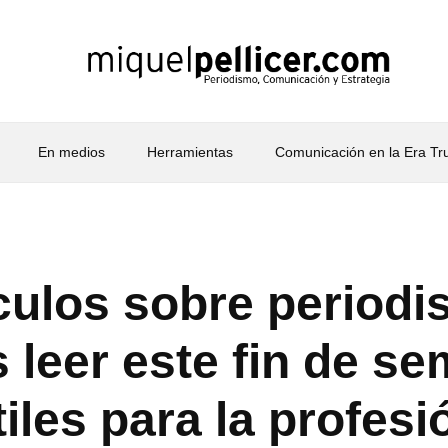
En medios
Herramientas
Comunicación en la Era T
ículos sobre period
 leer este fin de s
iles para la profesi