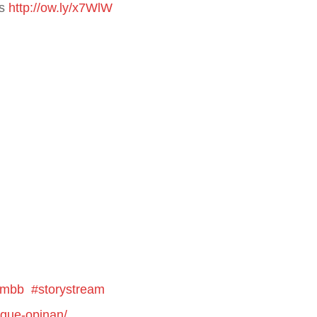
es
http://ow.ly/x7WlW
j53mbb
#storystream
-que-opinan/ …