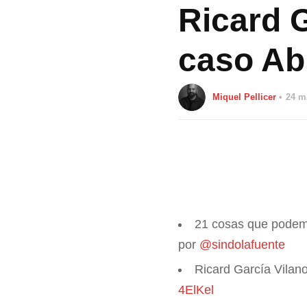
Ricard G
caso A
Miquel Pellicer
24 m
21 cosas que podem
por
@sindolafuente
Ricard García Vilan
4ElKel