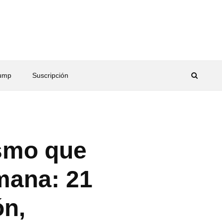
rump
Suscripción
ismo que
emana: 21
ón,