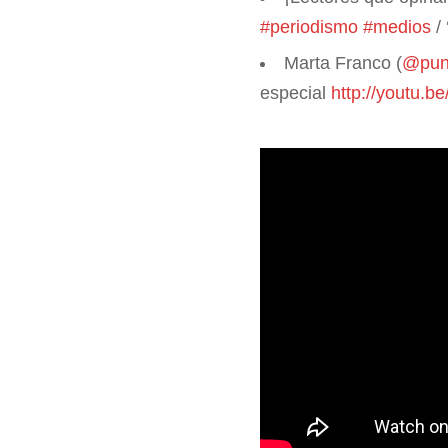
#periodismo
#medios
/ 
Marta Franco (
@punt
especial
http://youtu