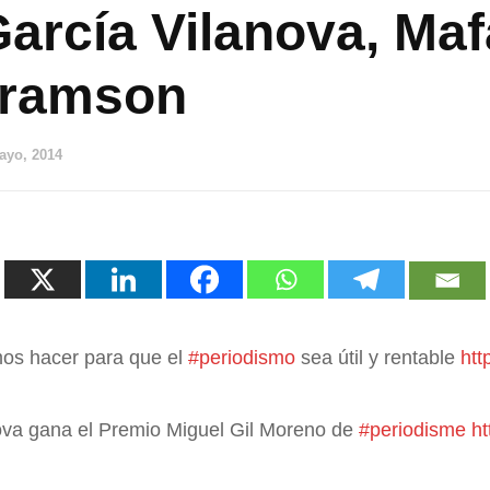
arcía Vilanova, Maf
bramson
ayo, 2014
os hacer para que el
#periodismo
sea útil y rentable
htt
ova gana el Premio Miguel Gil Moreno de
#periodisme
ht