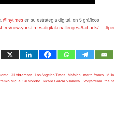
ta
@nytimes
en su estrategia digital, en 5 gráficos
ishers/new-york-times-digital-challenges-5-charts/ …
#pe
uente
Jill Abramson
Los Angeles Times
Mafalda
marta franco
MIll
Premio Miguel Gil Moreno
Ricard García Vilanova
Storystream
the n