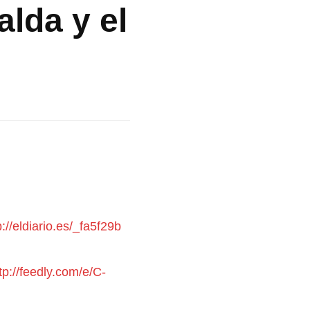
alda y el
p://eldiario.es/_fa5f29b
tp://feedly.com/e/C-