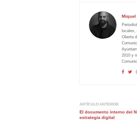
Miquel 
Periodis
locales,
Oberta d
Comunica
Ayuntam
2010 y m
Comunica
ARTÍCULO ANTERIOR
El documento interno del 
estrategia digital