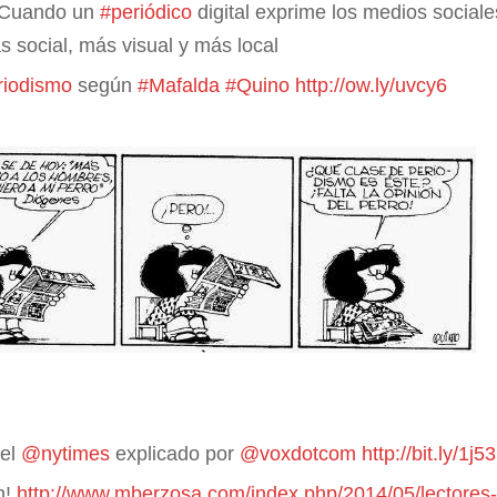
 Cuando un
#periódico
digital exprime los medios social
 social, más visual y más local
riodismo
según
#Mafalda
#Quino
http://ow.ly/uvcy6
 el
@nytimes
explicado por
@voxdotcom
http://bit.ly/1
n!
http://www.mberzosa.com/index.php/2014/05/lectores