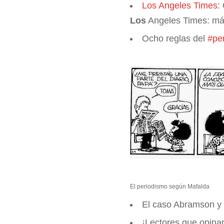
Los Angeles Times
:
Los
Angeles Times: más
Ocho reglas del
#pe
El periodismo según Mafalda
El caso Abramson y
¡Lectores que opina