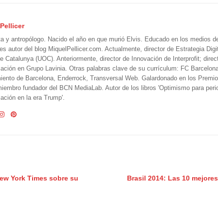
Pellicer
ta y antropólogo. Nacido el año en que murió Elvis. Educado en los medios 
 es autor del blog MiquelPellicer.com. Actualmente, director de Estrategia Digit
e Catalunya (UOC). Anteriormente, director de Innovación de Interprofit; direc
ción en Grupo Lavinia. Otras palabras clave de su currículum: FC Barcelon
iento de Barcelona, Enderrock, Transversal Web. Galardonado en los Premi
iembro fundador del BCN MediaLab. Autor de los libros 'Optimismo para perio
ción en la era Trump'.
New York Times sobre su
Brasil 2014: Las 10 mejores