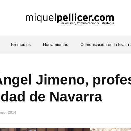
En medios
Herramientas
Comunicación en la Era T
ngel Jimeno, profes
idad de Navarra
unio, 2014