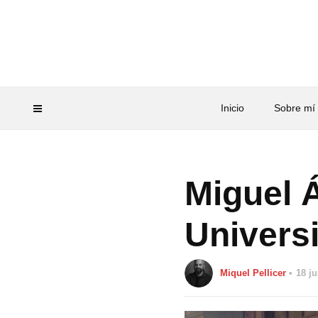
Inicio
Sobre mí
Miguel Á
Univers
Miquel Pellicer
18 j