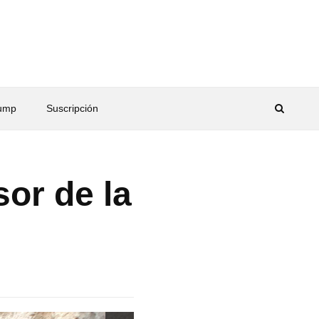
rump
Suscripción
or de la