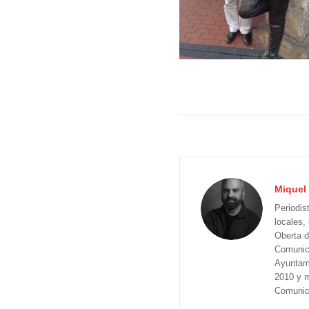
Miquel 
Periodis
locales,
Oberta d
Comunica
Ayuntam
2010 y m
Comunica