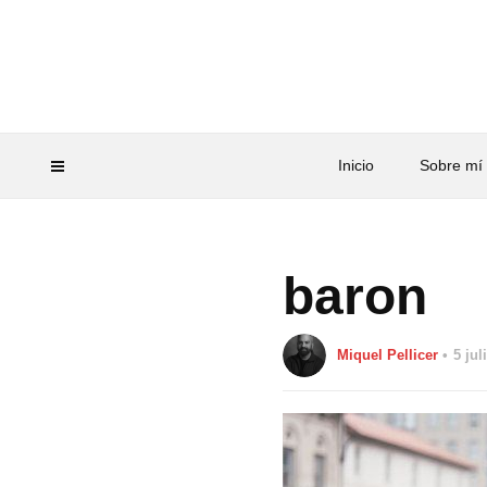
Inicio
Sobre mí
baron
Miquel Pellicer
5 jul