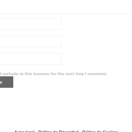
 website in this browser for the next time I comment.
Aviso legal
·
Política de Privacidad
·
Política de Cookies