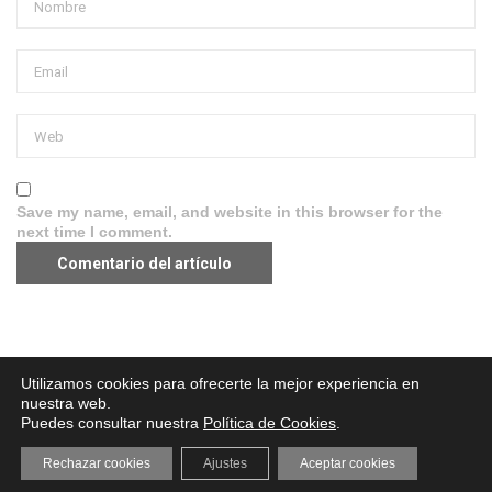
Save my name, email, and website in this browser for the
next time I comment.
Aviso legal
·
Política de Privacidad
·
Política de Cookies
Utilizamos cookies para ofrecerte la mejor experiencia en
nuestra web.
Puedes consultar nuestra
Política de Cookies
.
Rechazar cookies
Ajustes
Aceptar cookies