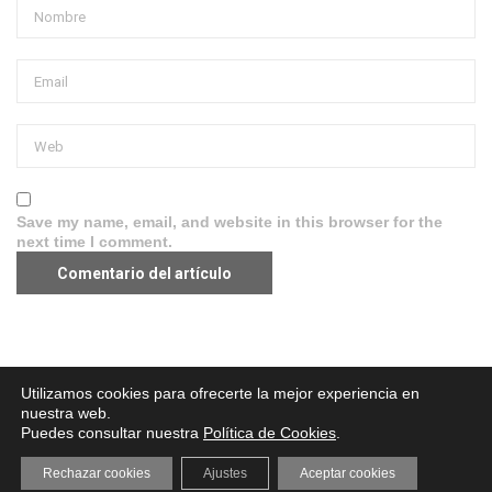
Save my name, email, and website in this browser for the
next time I comment.
Aviso legal
·
Política de Privacidad
·
Política de Cookies
Utilizamos cookies para ofrecerte la mejor experiencia en
nuestra web.
Puedes consultar nuestra
Política de Cookies
.
Rechazar cookies
Ajustes
Aceptar cookies