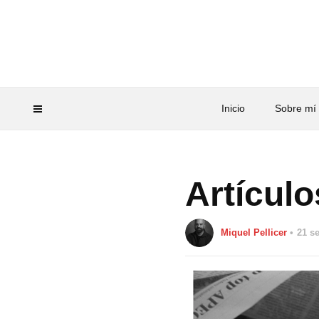
Inicio
Sobre mí
Artícul
Miquel Pellicer
21 s