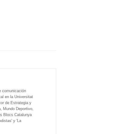
de comunicación
al en la Universitat
tor de Estrategia y
a, Mundo Deportivo,
os Blocs Catalunya
distas' y 'La