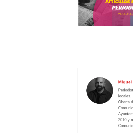
Miquel 
Periodis
locales,
Oberta d
Comunica
Ayuntam
2010 y m
Comunica