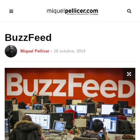
BuzzFeed
Miquel Pellicer
18 octubre, 2014