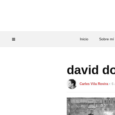
Inicio
Sobre mí
david d
Carles Vila Rovira
6