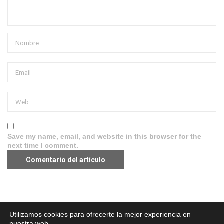
Save my name, email, and website in this browser for the
next time I comment.
Aviso legal
·
Política de Privacidad
·
Política de Cookies
Utilizamos cookies para ofrecerte la mejor experiencia en
nuestra web.