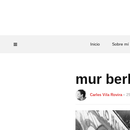
Inicio
Sobre mí
mur berl
Carles Vila Rovira
29