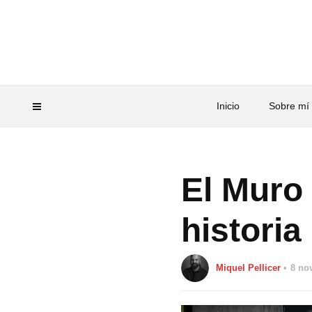
Inicio
Sobre mí
El Muro 
histori
Miquel Pellicer
8 no