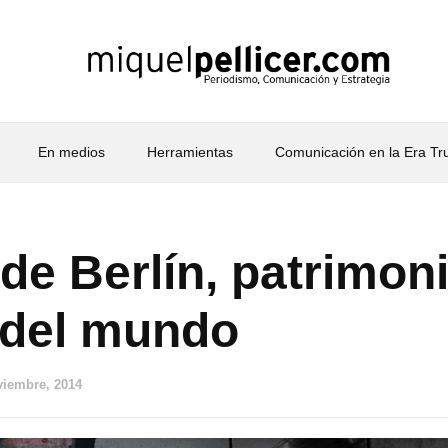
En medios
Herramientas
Comunicación en la Era T
de Berlín, patrimoni
a del mundo
viembre, 2014