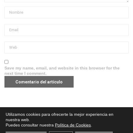
Save my name, email, and website in this browser for the
next time I comment.
Aviso legal
·
Política de Privacidad
·
Política de Cookies
Utilizamos cookies para ofrecerte la mejor experiencia en
nuestra web.
Puedes consultar nuestra
Política de Cookies
.