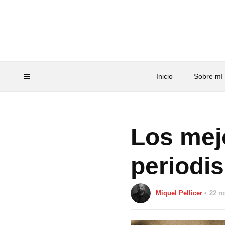
Inicio
Sobre mí
Los mej
periodi
Miquel Pellicer
22 n