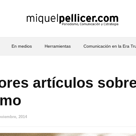
En medios
Herramientas
Comunicación en la Era T
ores artículos sobr
smo
oviembre, 2014