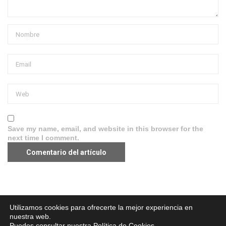
Save my name, email, and website in this browser for the
next time I comment.
Aviso legal
·
Política de Privacidad
·
Política de Cookies
Utilizamos cookies para ofrecerte la mejor experiencia en
nuestra web.
Puedes consultar nuestra
Política de Cookies
.