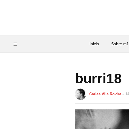
Inicio
Sobre mí
burri18
Carles Vila Rovira
1