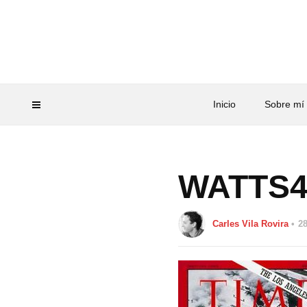
Inicio
Sobre mí
WATTS
Carles Vila Rovira
2