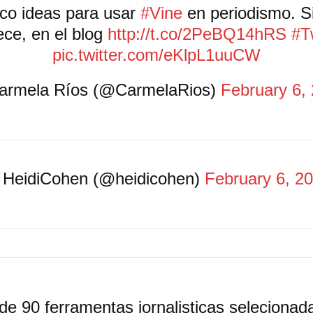
co ideas para usar
#Vine
en periodismo. S
ece, en el blog
http://t.co/2PeBQ14hRS
#T
pic.twitter.com/eKlpL1uuCW
armela Ríos (@CarmelaRios)
February 6,
HeidiCohen (@heidicohen)
February 6, 2
de 90 ferramentas jornalisticas selecionad