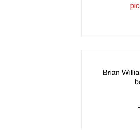
pi
Brian Willi
b