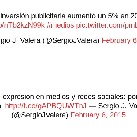
 inversión publicitaria aumentó un 5% en 2
.co/nTb2kzN99k
#medios
pic.twitter.com/p
gio J. Valera (@SergioJValera)
February 6
e expresión en medios y redes sociales: po
al
http://t.co/gAPBQUWTnJ
— Sergio J. Va
(@SergioJValera)
February 6, 2015