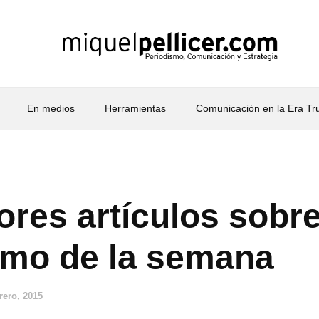
En medios
Herramientas
Comunicación en la Era T
ores artículos sobr
smo de la semana
rero, 2015