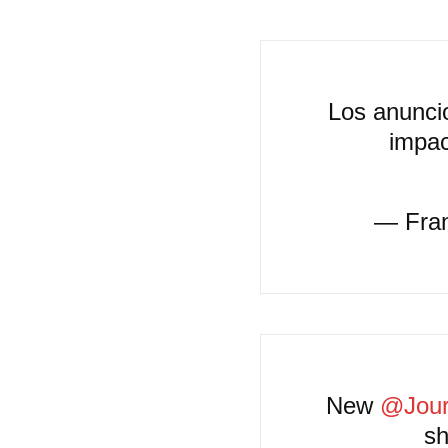
Los anunci
impa
— Fran
New
@Jour
sh