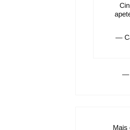
Cin
apet
— C
— 
Mais 