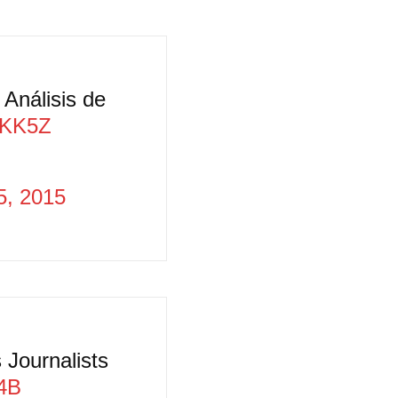
Análisis de
vnKK5Z
5, 2015
 Journalists
44B