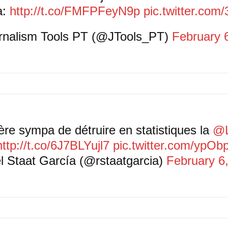
a:
http://t.co/FMFPFeyN9p
pic.twitter.com
rnalism Tools PT (@JTools_PT)
February 
re sympa de détruire en statistiques la
@L
http://t.co/6J7BLYujl7
pic.twitter.com/ypO
l Staat García (@rstaatgarcia)
February 6