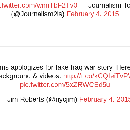
c.twitter.com/wnnTbF2Tv0
— Journalism To
(@Journalism2ls)
February 4, 2015
ams apologizes for fake Iraq war story. Here
ackground & videos:
http://t.co/kCQIeiTv
pic.twitter.com/5xZRWCEd5u
— Jim Roberts (@nycjim)
February 4, 201