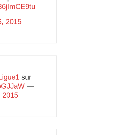
/36jImCE9tu
6, 2015
igue1
sur
bpGJJaW
—
, 2015