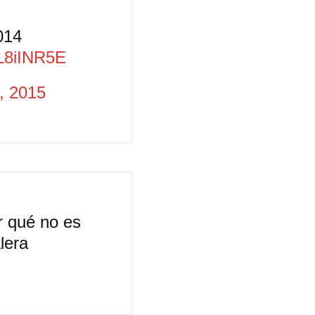
014
mL8iINR5E
, 2015
r qué no es
lera