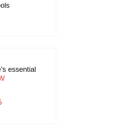
ols
’s essential
PW
5