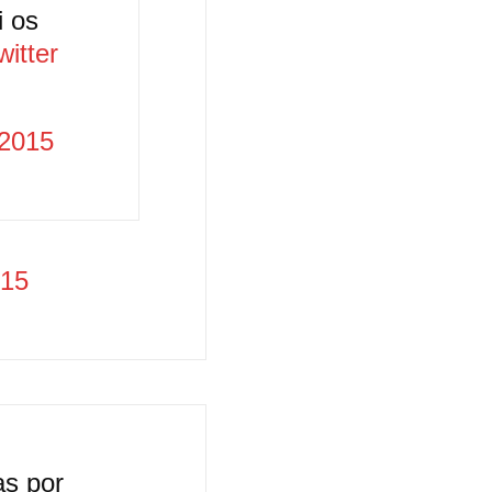
i os
witter
 2015
015
as por