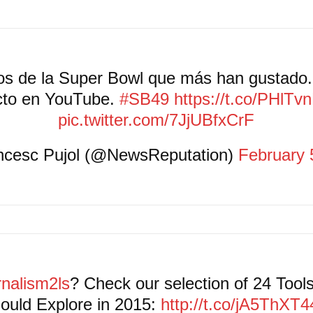
os de la Super Bowl que más han gustado. 
cto en YouTube.
#SB49
https://t.co/PHlT
pic.twitter.com/7JjUBfxCrF
cesc Pujol (@NewsReputation)
February 
nalism2ls
? Check our selection of 24 Tools
ould Explore in 2015:
http://t.co/jA5ThXT