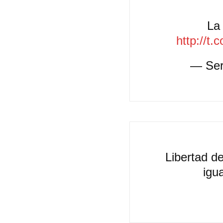
La
http://t
— Ser
Libertad d
igu