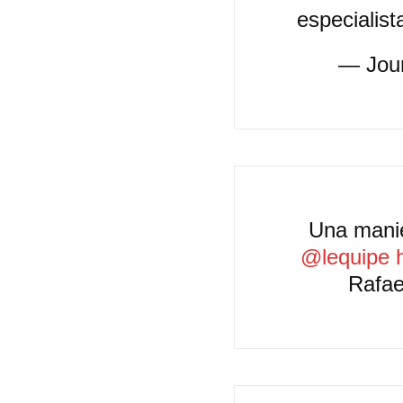
especialist
— Jou
Una maniè
@lequipe
Rafae