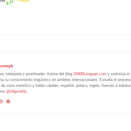
ęczmyk
ra, intérprete y proofreader. Autora del blog
20000Lenguas.com
y violinista i
a su conocimiento lingüístico en ámbitos internacionales. Estudia el proces
 de vista científico y habla catalán, español, polaco, inglés, francés e italian
como
@OlgaJeNo