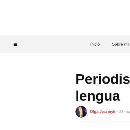
Inicio
Sobre mí
Periodi
lengua
Olga Jęczmyk
22 ma