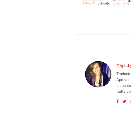
Olga J
Traducto
Aprovech
un punto
twitts 