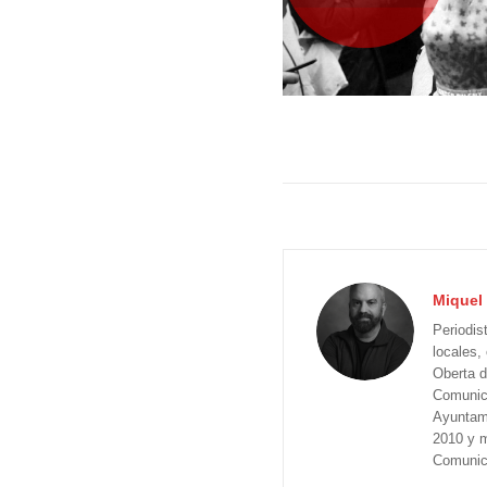
Miquel 
Periodis
locales,
Oberta d
Comunica
Ayuntam
2010 y m
Comunica