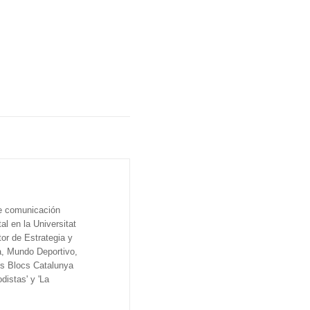
de comunicación
al en la Universitat
tor de Estrategia y
a, Mundo Deportivo,
os Blocs Catalunya
distas' y 'La