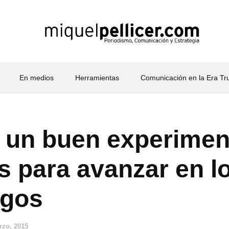
En medios
Herramientas
Comunicación en la Era T
, un buen experimen
s para avanzar en l
agos
rzo, 2015