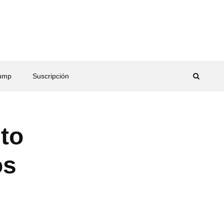
rump
Suscripción
to
os