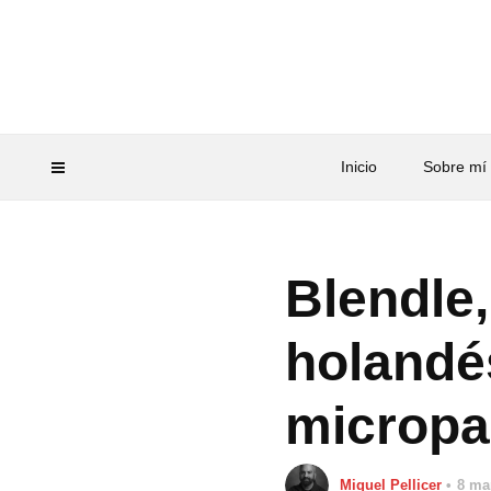
Inicio
Sobre mí
Blendle
holandé
microp
Miquel Pellicer
8 ma