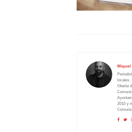
Miquel 
Periodis
locales,
Oberta d
Comunica
Ayuntam
2010 y m
Comunica