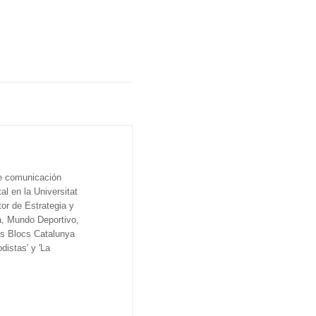
de comunicación
al en la Universitat
tor de Estrategia y
a, Mundo Deportivo,
os Blocs Catalunya
distas' y 'La