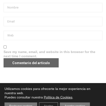
Save my name, email, and website in this browser for the
next time I comment.
Aviso legal
·
Política de Privacidad
·
Política de Cookies
Utilizamos cookies para ofrecerte la mejor experiencia en
nuestra web.
Puedes consultar nuestra
Política de Cookies
.