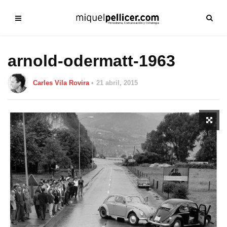
arnold-odermatt-1963
Carles Vila Rovira
21 abril, 2015