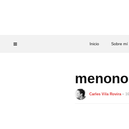
Inicio
Sobre mí
menonos
Carles Vila Rovira
16