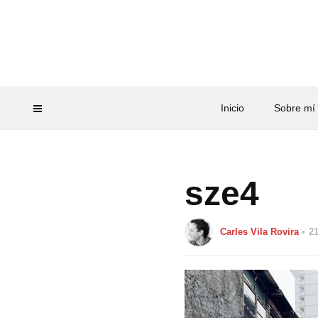
Inicio
Sobre mí
sze4
Carles Vila Rovira
21