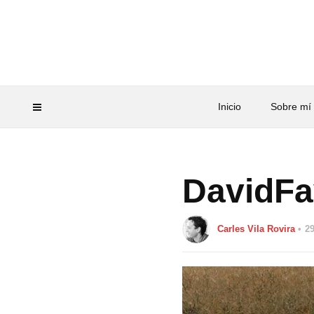
Inicio
Sobre mí
DavidF
Carles Vila Rovira
29