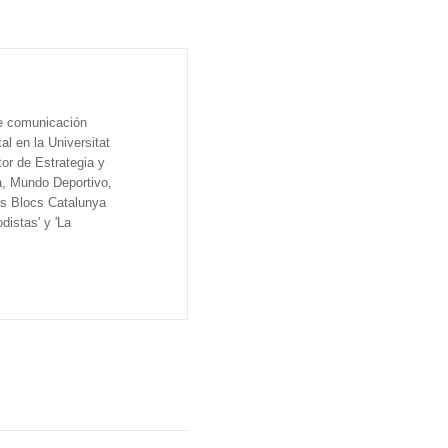
de comunicación
al en la Universitat
tor de Estrategia y
a, Mundo Deportivo,
os Blocs Catalunya
distas' y 'La