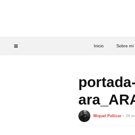
Inicio
Sobre mí
portada
ara_AR
Miquel Pellicer
24 m