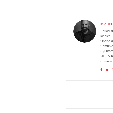
Miquel 
Periodis
locales,
Oberta d
Comunica
Ayuntam
2010 y m
Comunica