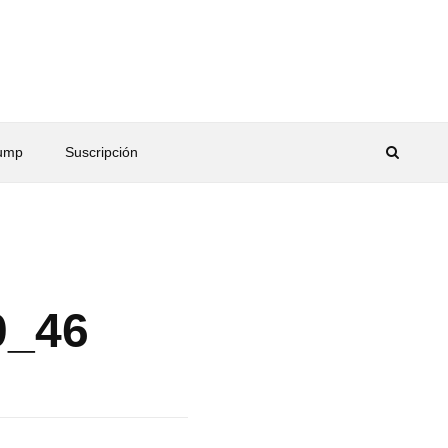
rump
Suscripción
0_46