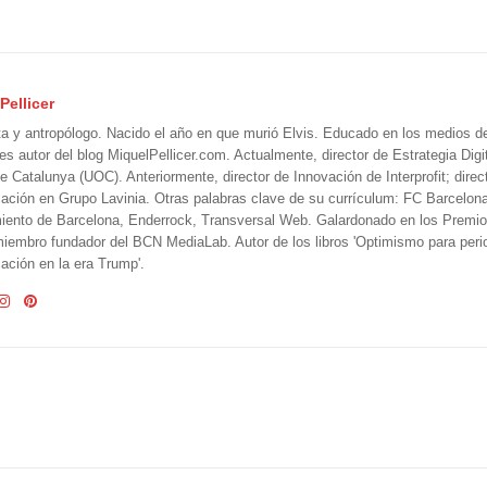
Pellicer
ta y antropólogo. Nacido el año en que murió Elvis. Educado en los medios 
 es autor del blog MiquelPellicer.com. Actualmente, director de Estrategia Digit
e Catalunya (UOC). Anteriormente, director de Innovación de Interprofit; direc
ción en Grupo Lavinia. Otras palabras clave de su currículum: FC Barcelon
iento de Barcelona, Enderrock, Transversal Web. Galardonado en los Premi
iembro fundador del BCN MediaLab. Autor de los libros 'Optimismo para perio
ción en la era Trump'.